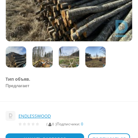
Тип объяв.
Предлагает
ENDLESSWOOD
Подписчики:
0
☆
★
☆
★
☆
★
☆
★
☆
★
0